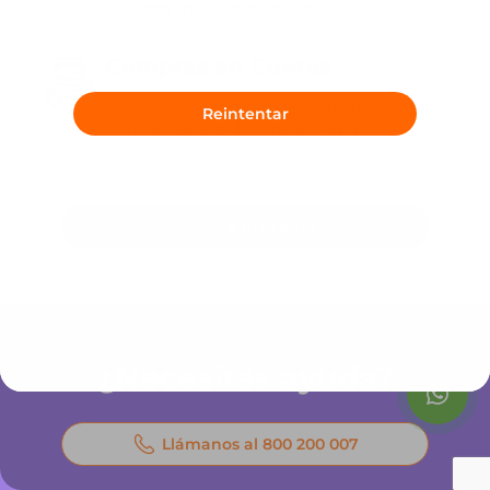
de comercios asociados.
Compras en Cuotas
Accede a compras hasta en 12 cuotas
Reintentar
con tu Tarjeta de Crédito Spin.
Conoce más aquí
¿Necesitas ayuda?
Llámanos al 800 200 007